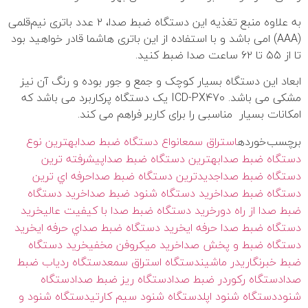
به علاوه منبع تغذیه‌ این دستگاه ضبط صدا، ۲ عدد باتری نیم‌قلمی
(AAA) امی باشد و با استفاده از این باتری هاشما قادر خواهید بود
تا از ۵۵ تا ۶۲ ساعت صدا ضبط کنید.
ابعاد این دستگاه بسیار کوچک و جمع و جور بوده و رنگ آن نیز
مشکی می باشد. ICD-PX470 یک دستگاه پرکاربرد می باشد که
امکانات بسیار مناسبی را برای کاربر فراهم می کند.
برچسب خورده
استراق سمع
انواع دستگاه ضبط صدا
بهترين نوع
دستگاه ضبط صدا
بهترین دستگاه ضبط صدا
پيشرفته ترين
دستگاه ضبط صدا
جديدترين دستگاه ضبط صدا
حرفه اي ترين
دستگاه ضبط صدا
خريد دستگاه شنود ضبط صدا
خريد دستگاه
ضبط صدا از راه دور
خريد دستگاه ضبط صدا با کيفيت عالي
خريد
دستگاه ضبط صدا حرفه اي
خريد دستگاه ضبط صداي حرفه اي
خريد
دستگاه ضبط و پخش صدا
خريد ميکروفن مخفي
خرید دستگاه
ضبط خبرنگاری
در ماشين
دستگاه استراق سمع
دستگاه ردياب ضبط
صدا
دستگاه رکوردر ضبط صدا
دستگاه ريز ضبط صدا
دستگاه
شنود
دستگاه شنود اپل
دستگاه شنود سیم کارتی
دستگاه شنود و