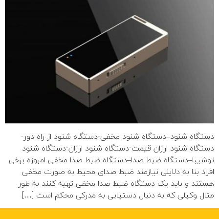
دستگاه شنود–دستگاه شنود مخفی-دستگاه شنود از راه دور-
دستگاه شنود ارزان قیمت-دستگاه شنود ارزان-دستگاه شنود
توشیبا–دستگاه ضبط صدا–دستگاه ضبط صدا مخفی امروزه برخی
افراد بنا به دلایلی نیازمند ضبط صدای محیط به صورت مخفی
هستند و باید یک دستگاه ضبط صدا مخفی تهیه کنند به طور
مثال وکیلی که به دنبال دستیابی به مدرکی محکم است […]