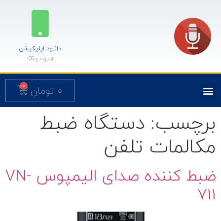
دانلود اپلیکیشن
اندروید و IOS
0
۰
تومان
برچسب:
دستگاه ضبط
مکالمات تلفن
ضبط کننده صدای الیمپوس VN-
711