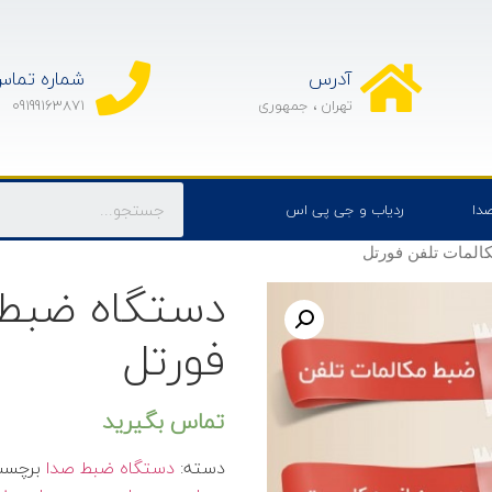
آدرس
شماره تما
تهران ، جمهوری
09199163871
دا
ردیاب و جی پی اس
المات تلفن فورتل
دستگاه ضبط 
فورتل
تماس بگیرید
دسته:
دستگاه ضبط صدا
برچس